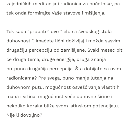
zajedničkih meditacija i radionica za početnike, pa
tek onda formirajte Vaše stavove i mišljenja.
Tek kada “probate” ovo “jelo sa švedskog stola
duhovnosti”, imaćete lični doživljaj i možda sasvim
drugačiju percepciju od zamišljene. Svaki mesec bit
će druga tema, druge energije, druga znanja i
potpuno drugačija percepcija. Šta dobijate sa ovim
radionicama? Pre svega, puno manje lutanja na
duhovnom putu, mogućnost osvešćivanja vlastitih
mana i vrlina, mogućnost veće duhovne širine i
nekoliko koraka bliže svom istinskom potencijalu.
Nije li dovoljno?