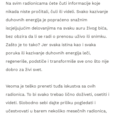
Na svim radionicama ćete čuti informacije koje
nikada niste pročitali, čuli ili videli. Svako kazivanje
duhovnih energija je popraćeno snažnim
iscjeljujućim delovanjima na svaku auru živog bića,
bez obzira da li se radi o prenosu uživo ili snimku.
Zašto je to tako? Jer svaka istina kao i svaka
poruka ili kazivanje duhovnih energija leči,
regeneriše, podstiče i transformiše sve ono što nije
dobro za živi svet.
Veoma je teško preneti tuđa iskustva sa ovih
radionica. To bi svako trebao lično doživeti, osetiti i
videti. Slobodno sebi dajte priliku pogledati i
učestvovati u barem nekoliko mesečnih radionica,