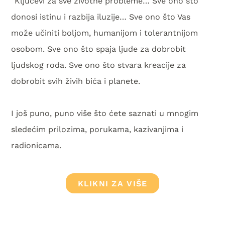
“Ključevi za sve životne probleme… Sve ono što
donosi istinu i razbija iluzije… Sve ono što Vas
može učiniti boljom, humanijom i tolerantnijom
osobom. Sve ono što spaja ljude za dobrobit
ljudskog roda. Sve ono što stvara kreacije za
dobrobit svih živih bića i planete.
I još puno, puno više što ćete saznati u mnogim
sledećim prilozima, porukama, kazivanjima i
radionicama.
KLIKNI ZA VIŠE