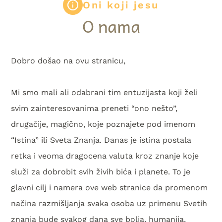
Oni koji jesu
O nama
Dobro došao na ovu stranicu,
Mi smo mali ali odabrani tim entuzijasta koji želi
svim zainteresovanima preneti “ono nešto”,
drugačije, magično, koje poznajete pod imenom
“Istina” ili Sveta Znanja. Danas je istina postala
retka i veoma dragocena valuta kroz znanje koje
služi za dobrobit svih živih bića i planete. To je
glavni cilj i namera ove web stranice da promenom
načina razmišljanja svaka osoba uz primenu Svetih
znanja bude svakog dana sve bolja, humanija,