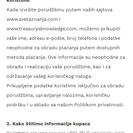
Kada izvršite porudžbinu putem naših sajtova
www.svetaznanja.com
i
www.treasurysknowledge.com
, možemo prikupiti
vaše ime, adresu e-pošte, broj telefona i podatke
neophodne za obradu plaćanja putem dostupnih
metoda plaćanja. Ove informacije su neophodne za
obradu i realizaciju vaše porudžbine, kao i za
održavanje vašeg korisničkog naloga.
Prikupljene podatke koristimo isključivo za obradu
porudžbina, upravljanje nalozima, korisničku
podršku i u skladu sa našom
Politikom privatnosti
.
2. Kako štitimo informacije kupaca
Koristimo sigurne servere i SSL/TLS enkripciju koja