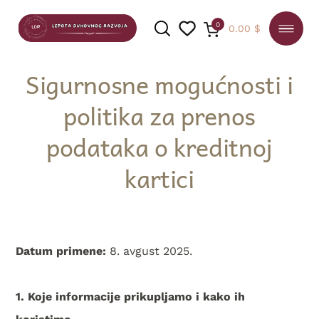
0
0.00
$
Sigurnosne mogućnosti i
politika za prenos
PRETRAGA
podataka o kreditnoj
kartici
Datum primene:
8. avgust 2025.
1. Koje informacije prikupljamo i kako ih
koristimo