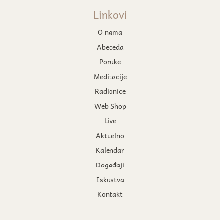
Linkovi
O nama
Abeceda
Poruke
Meditacije
Radionice
Web Shop
Live
Aktuelno
Kalendar
Događaji
Iskustva
Kontakt