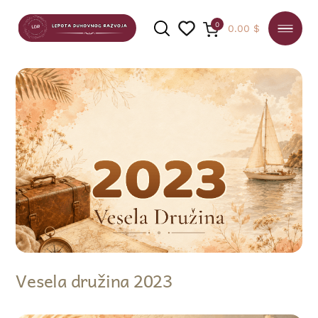
0
0.00
$
PRETRAGA
Vesela družina 2023