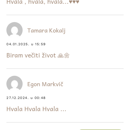
Hvala , hvala, hvala...♥♥♥
Tamara Kokalj
04.01.2025. u 15:59
Biram večiti život 🙏🌼
Egon Markvič
27.12.2024. u 00:48
Hvala Hvala Hvala ...