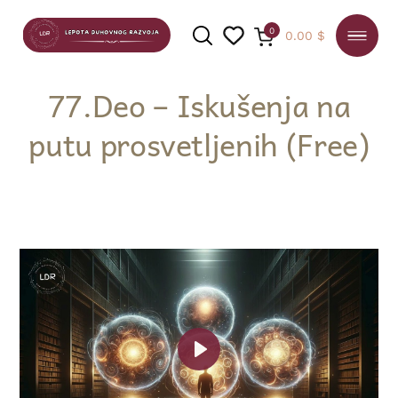
0
0.00
$
77.Deo – Iskušenja na
putu prosvetljenih (Free)
PRETRAGA
Play