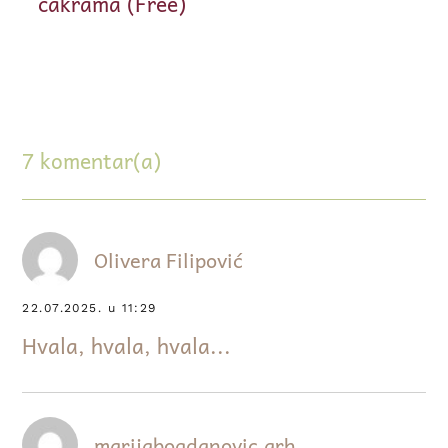
čakrama (Free)
7 komentar(a)
Olivera Filipović
22.07.2025. u 11:29
Hvala, hvala, hvala...
marijabogdanovic.arh