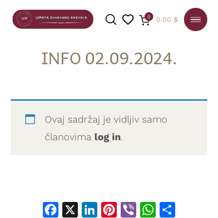
0
0.00
$
INFO 02.09.2024.
PRETRAGA
Ovaj sadržaj je vidljiv samo
članovima
log in
.
Facebook
X
LinkedIn
Pinterest
Viber
WhatsA
Shar