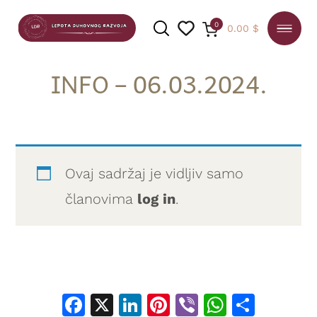
0
0.00
$
INFO – 06.03.2024.
PRETRAGA
Ovaj sadržaj je vidljiv samo
članovima
log in
.
Facebook
X
LinkedIn
Pinterest
Viber
WhatsA
Shar