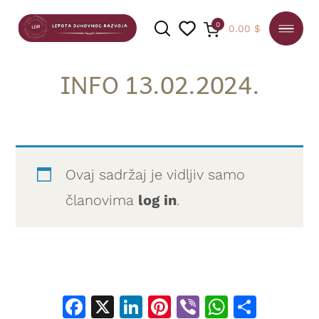
0
0.00
$
INFO 13.02.2024.
PRETRAGA
Ovaj sadržaj je vidljiv samo
članovima
log in
.
Facebook
X
LinkedIn
Pinterest
Viber
WhatsA
Shar