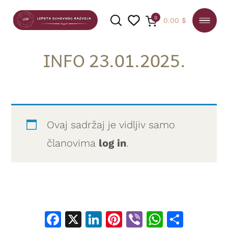
0
0.00
$
INFO 23.01.2025.
PRETRAGA
Ovaj sadržaj je vidljiv samo
članovima
log in
.
Facebook
X
LinkedIn
Pinterest
Viber
WhatsA
Shar