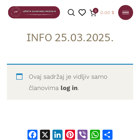
0
0.00
$
INFO 25.03.2025.
PRETRAGA
Ovaj sadržaj je vidljiv samo
članovima
log in
.
Facebook
X
LinkedIn
Pinterest
Viber
WhatsA
Shar