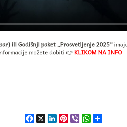
ar) ili Godišnji paket „Prosvetljenje 2025“
imaju
informacije možete dobiti 👉
KLIKOM NA INFO
Facebook
X
LinkedIn
Pinterest
Viber
WhatsA
Shar