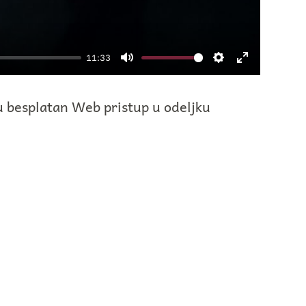
11:33
Mute
Settings
Enter
fullscreen
 besplatan Web pristup u odeljku
pp
e