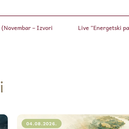
. (Novembar – Izvori
Live “Energetski p
i
04.08.2026.