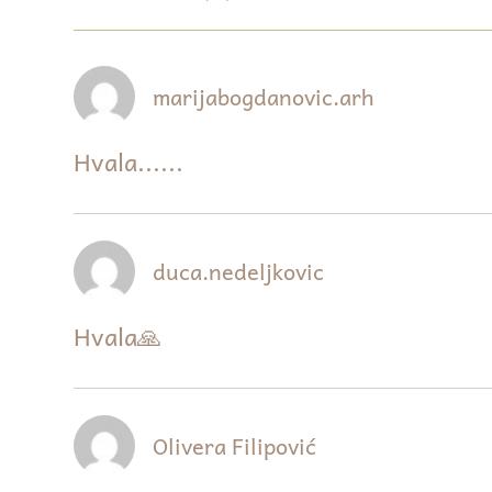
marijabogdanovic.arh
Hvala......
duca.nedeljkovic
Hvala🙏
Olivera Filipović