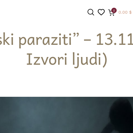
0
0.00
$
ki paraziti” – 13.1
Izvori ljudi)
PRETRAGA