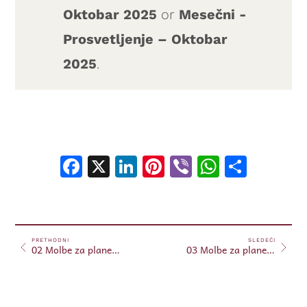
Oktobar 2025
or
Mesečni -
Prosvetljenje – Oktobar
2025
.
Facebook
X
LinkedIn
Pinterest
Viber
WhatsA
Shar
PRETHODNI
SLEDEĆI
02 Molbe za planetu – 04.10.2025.
03 Molbe za planetu – 07.10.2025.