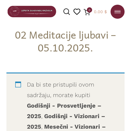
0
0.00
$
02 Meditacije ljubavi –
05.10.2025.
PRETRAGA
Da bi ste pristupili ovom
sadržaju, morate kupiti
Godišnji - Prosvetljenje –
2025
,
Godišnji - Vizionari –
2025
,
Mesečni - Vizionari –