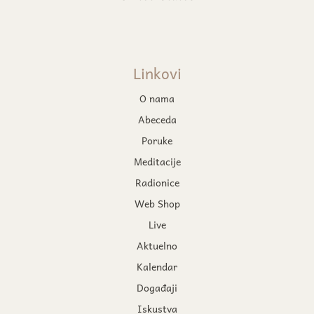
Linkovi
O nama
Abeceda
Poruke
Meditacije
Radionice
Web Shop
Live
Aktuelno
Kalendar
Događaji
Iskustva