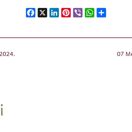
Facebook
X
LinkedIn
Pinterest
Viber
WhatsA
Shar
.2024.
07 Me
i