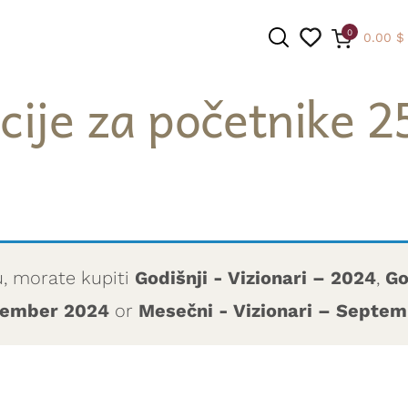
0
0.00
$
cije za početnike 2
PRETRAGA
u, morate kupiti
Godišnji - Vizionari – 2024
,
Go
ptember 2024
or
Mesečni - Vizionari – Septe