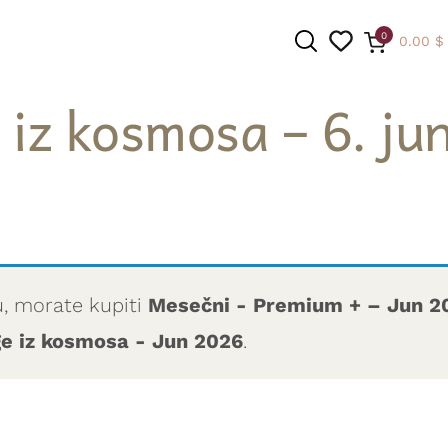
0
0.00
$
iz kosmosa – 6. ju
PRETRAGA
u, morate kupiti
Mesečni - Premium + – Jun 2
ge iz kosmosa - Jun 2026
.