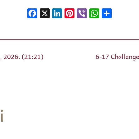
Facebook
X
LinkedIn
Pinterest
Viber
WhatsA
Shar
n, 2026. (21:21)
6-17 Challenge 
i