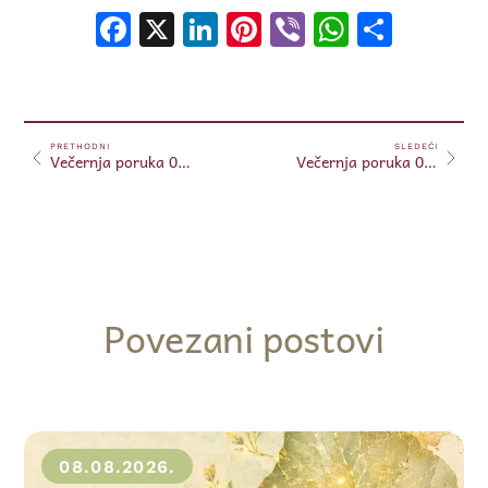
Facebook
X
LinkedIn
Pinterest
Viber
WhatsA
Shar
PRETHODNI
SLEDEĆI
Večernja poruka 04.04.2024.
Večernja poruka 05.04.2024.
Povezani postovi
08.08.2026.