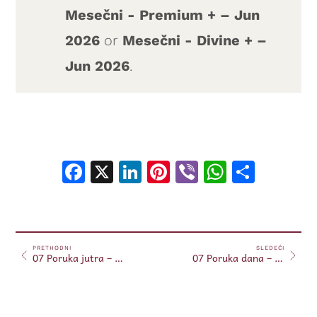
Mesečni - Premium + – Jun
2026
or
Mesečni - Divine + –
Jun 2026
.
Facebook
X
LinkedIn
Pinterest
Viber
WhatsA
Shar
PRETHODNI
SLEDEĆI
07 Poruka jutra – 7. jun, 2026.
07 Poruka dana – 7. jun, 2026.