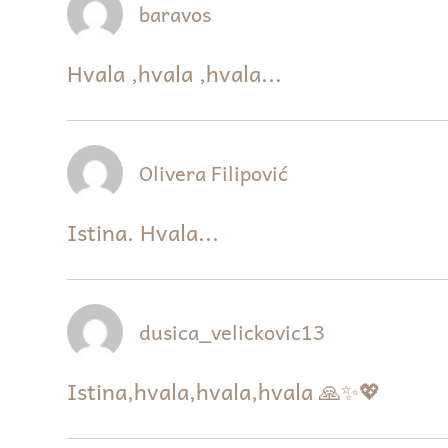
baravos
Hvala ,hvala ,hvala...
Olivera Filipović
Istina. Hvala...
dusica_velickovic13
Istina,hvala,hvala,hvala 🙏✨💖