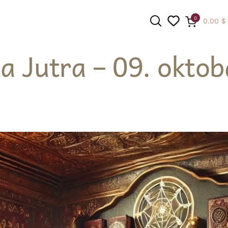
0
0.00
$
a Jutra – 09. oktob
PRETRAGA