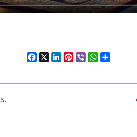
Facebook
X
LinkedIn
Pinterest
Viber
WhatsA
Shar
25.