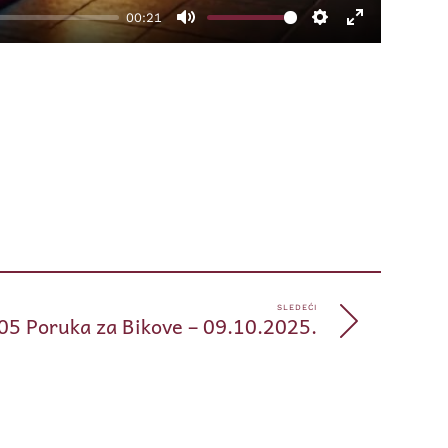
00:21
Mute
Settings
Enter
fullscreen
pp
e
SLEDEĆI
05 Poruka za Bikove – 09.10.2025.