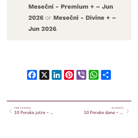
Mesečni - Premium + – Jun
2026
or
Mesečni - Divine + –
Jun 2026
.
Facebook
X
LinkedIn
Pinterest
Viber
WhatsA
Shar
PRETHODNI
SLEDEĆI
10 Poruka jutra – 10. jun, 2026.
10 Poruka dana – 10. jun, 2026.