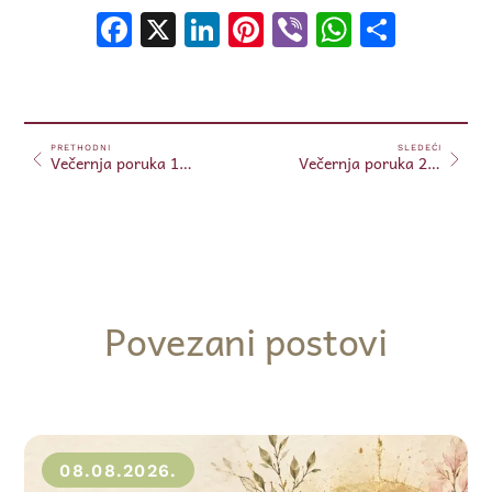
Facebook
X
LinkedIn
Pinterest
Viber
WhatsA
Shar
PRETHODNI
SLEDEĆI
Večernja poruka 19.02.2024.
Večernja poruka 20.02.2024.
Povezani postovi
08.08.2026.