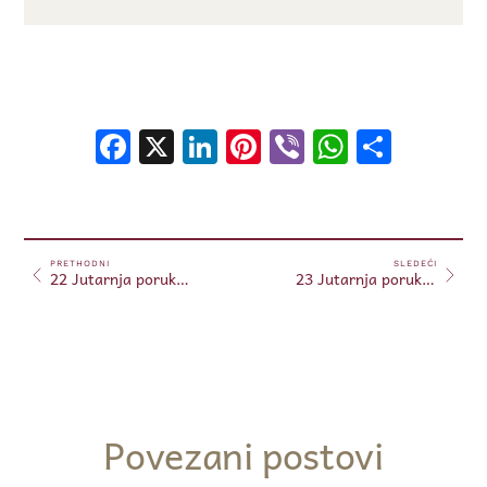
Facebook
X
LinkedIn
Pinterest
Viber
WhatsA
Shar
PRETHODNI
SLEDEĆI
22 Jutarnja poruka 22.05.2024. (Free)
23 Jutarnja poruka 23.05.2024. (Free)
Povezani postovi