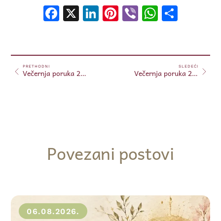
Facebook
X
LinkedIn
Pinterest
Viber
WhatsA
Shar
PRETHODNI
SLEDEĆI
Večernja poruka 23.02.2024.
Večernja poruka 24.02.2024.
Povezani postovi
06.08.2026.