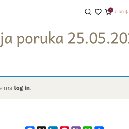
0
0.00
$
ja poruka 25.05.20
PRETRAGA
novima
log in
.