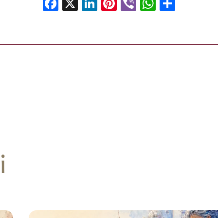
Facebook
X
LinkedIn
Pinterest
Viber
WhatsA
Shar
i