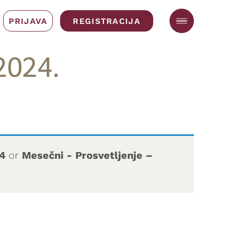
PRIJAVA
REGISTRACIJA
2024.
24
or
Mesečni - Prosvetljenje –