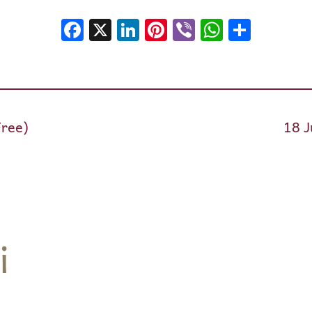
Facebook
X
LinkedIn
Pinterest
Viber
WhatsA
Shar
Free)
18 J
i