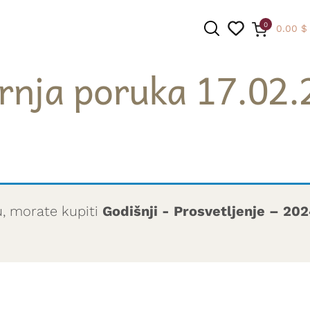
0
0.00
$
rnja poruka 17.02.
PRETRAGA
u, morate kupiti
Godišnji - Prosvetljenje – 20