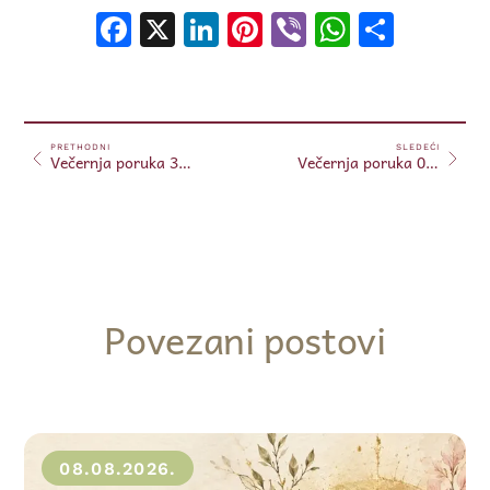
Facebook
X
LinkedIn
Pinterest
Viber
WhatsA
Shar
PRETHODNI
SLEDEĆI
Večernja poruka 30.11.2024.
Večernja poruka 01.12.2024.
Povezani postovi
08.08.2026.