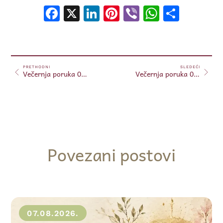
Facebook
X
LinkedIn
Pinterest
Viber
WhatsA
Shar
PRETHODNI
SLEDEĆI
Večernja poruka 02.11.2024.
Večernja poruka 03.11.2024.
Povezani postovi
07.08.2026.