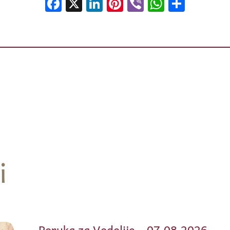
Facebook
X
LinkedIn
Pinterest
Viber
WhatsA
Shar
i
Poruka za Vodolije – 07.08.2026.