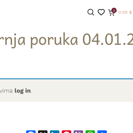
0
0.00
$
rnja poruka 04.01.
PRETRAGA
novima
log in
.