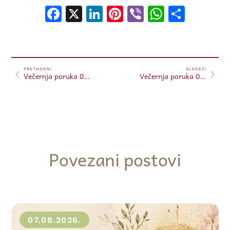
Facebook
X
LinkedIn
Pinterest
Viber
WhatsA
Shar
PRETHODNI
SLEDEĆI
Večernja poruka 07.02.2025.
Večernja poruka 08.02.2025.
Povezani postovi
07.08.2026.