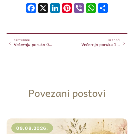
Facebook
X
LinkedIn
Pinterest
Viber
WhatsA
Shar
PRETHODNI
SLEDEĆI
Večernja poruka 09.02.2025.
Večernja poruka 10.02.2025.
Povezani postovi
09.08.2026.