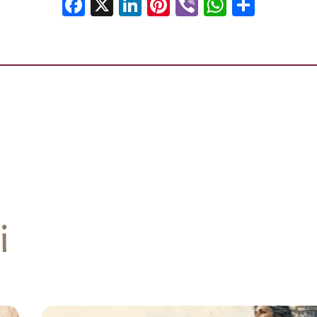
Facebook
X
LinkedIn
Pinterest
Viber
WhatsA
Shar
i