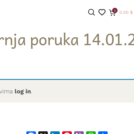
0
0.00
$
rnja poruka 14.01.
PRETRAGA
novima
log in
.