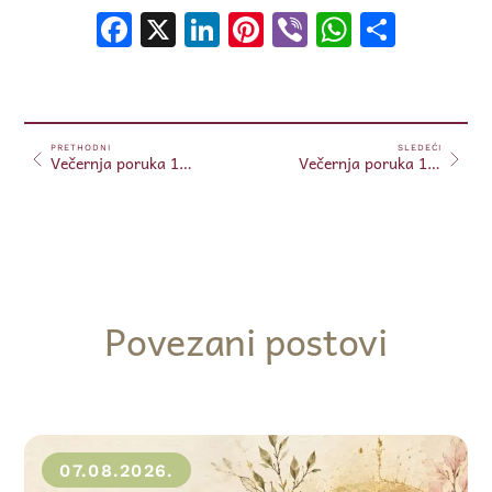
Facebook
X
LinkedIn
Pinterest
Viber
WhatsA
Shar
PRETHODNI
SLEDEĆI
Večernja poruka 16.10.2024.
Večernja poruka 17.10.2024.
Povezani postovi
07.08.2026.