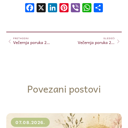
Facebook
X
LinkedIn
Pinterest
Viber
WhatsA
Shar
PRETHODNI
SLEDEĆI
Večernja poruka 24.11.2024.
Večernja poruka 25.11.2024.
Povezani postovi
07.08.2026.