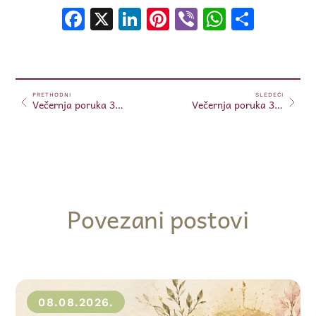
Facebook
X
LinkedIn
Pinterest
Viber
WhatsA
Shar
PRETHODNI
SLEDEĆI
Večernja poruka 30.12.2024.
Večernja poruka 31.12.2024.
Povezani postovi
08.08.2026.