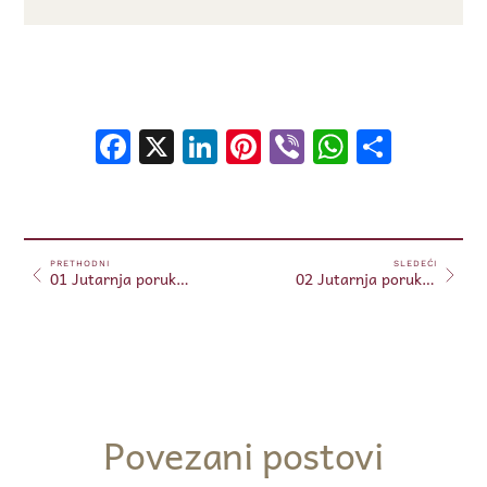
Facebook
X
LinkedIn
Pinterest
Viber
WhatsA
Shar
PRETHODNI
SLEDEĆI
01 Jutarnja poruka 01.05.2024. (Free)
02 Jutarnja poruka 02.05.2024. (Free)
Povezani postovi