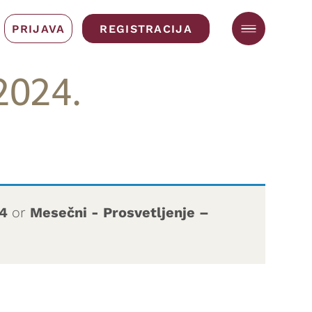
PRIJAVA
REGISTRACIJA
2024.
24
or
Mesečni - Prosvetljenje –