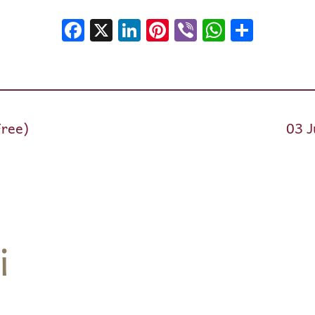
Facebook
X
LinkedIn
Pinterest
Viber
WhatsA
Shar
Free)
03 J
i