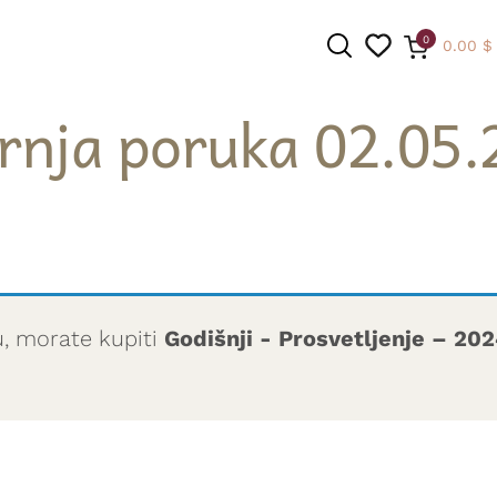
0
0.00
$
rnja poruka 02.05.
PRETRAGA
u, morate kupiti
Godišnji - Prosvetljenje – 20