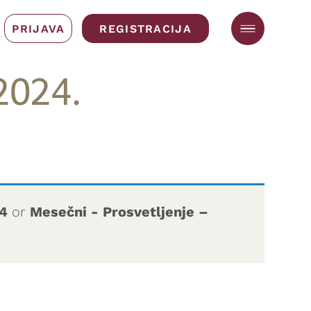
PRIJAVA
REGISTRACIJA
2024.
24
or
Mesečni - Prosvetljenje –