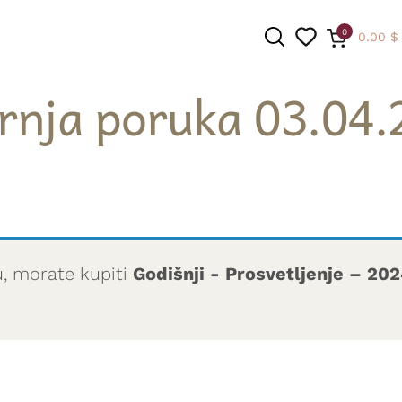
0
0.00
$
rnja poruka 03.04.
PRETRAGA
u, morate kupiti
Godišnji - Prosvetljenje – 20