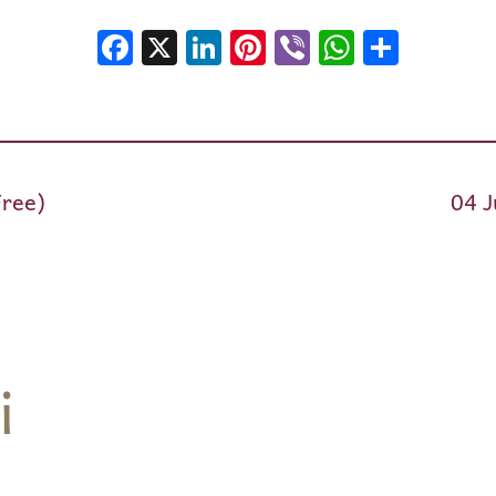
Facebook
X
LinkedIn
Pinterest
Viber
WhatsA
Shar
Free)
04 J
i