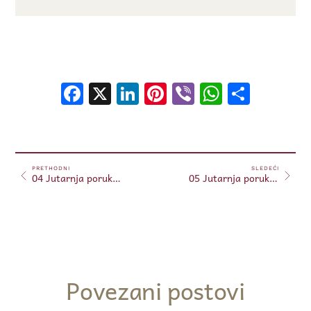
Facebook
X
LinkedIn
Pinterest
Viber
WhatsA
Shar
PRETHODNI
SLEDEĆI
04 Jutarnja poruka 04.06.2024. (Free)
05 Jutarnja poruka 05.06.2024. (Free)
Povezani postovi