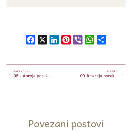
Facebook
X
LinkedIn
Pinterest
Viber
WhatsA
Shar
PRETHODNI
SLEDEĆI
08 Jutarnja poruka 08.01.2024. (Free)
09 Jutarnja poruka 09.01.2024. (Free)
Povezani postovi