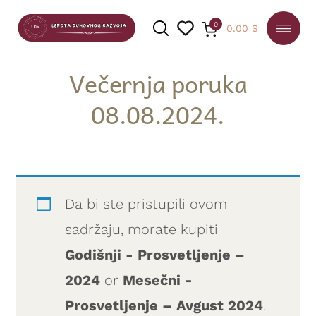
0
0.00
$
Večernja poruka
08.08.2024.
PRETRAGA
Da bi ste pristupili ovom
sadržaju, morate kupiti
Godišnji - Prosvetljenje –
2024
or
Mesečni -
Prosvetljenje – Avgust 2024
.