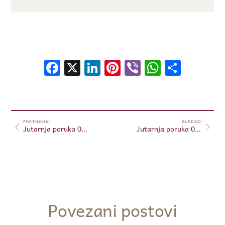
Facebook
X
LinkedIn
Pinterest
Viber
WhatsA
Shar
PRETHODNI
SLEDEĆI
Jutarnja poruka 08.08.2024. (Free)
Jutarnja poruka 09.08.2024. (Free)
Povezani postovi