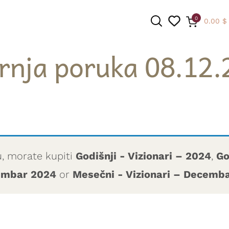
0
0.00
$
rnja poruka 08.12.
PRETRAGA
u, morate kupiti
Godišnji - Vizionari – 2024
,
Go
cembar 2024
or
Mesečni - Vizionari – Decemb