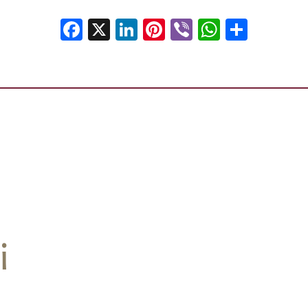
Facebook
X
LinkedIn
Pinterest
Viber
WhatsA
Shar
i