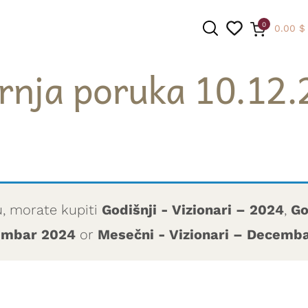
0
0.00
$
rnja poruka 10.12.
PRETRAGA
u, morate kupiti
Godišnji - Vizionari – 2024
,
Go
cembar 2024
or
Mesečni - Vizionari – Decemb