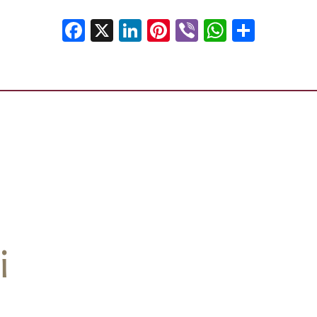
Facebook
X
LinkedIn
Pinterest
Viber
WhatsA
Shar
i