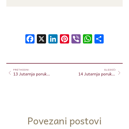
Facebook
X
LinkedIn
Pinterest
Viber
WhatsA
Shar
PRETHODNI
SLEDEĆI
13 Jutarnja poruka 13.04.2024. (Free)
14 Jutarnja poruka 14.04.2024. (Free)
Povezani postovi