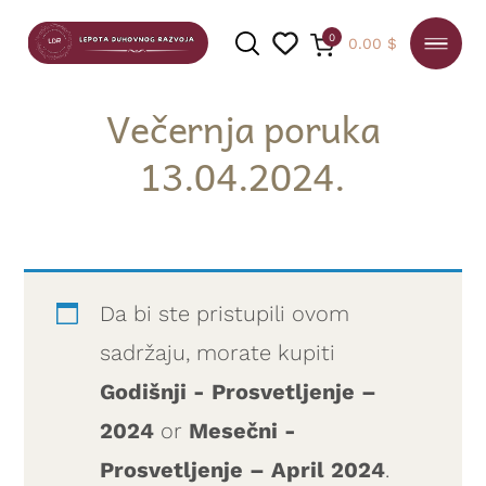
0
0.00
$
Večernja poruka
13.04.2024.
PRETRAGA
Da bi ste pristupili ovom
sadržaju, morate kupiti
Godišnji - Prosvetljenje –
2024
or
Mesečni -
Prosvetljenje – April 2024
.