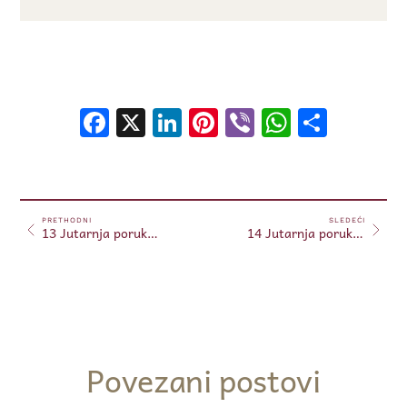
Facebook
X
LinkedIn
Pinterest
Viber
WhatsA
Shar
PRETHODNI
SLEDEĆI
13 Jutarnja poruka 13.06.2024. (Free)
14 Jutarnja poruka 14.06.2024. (Free)
Povezani postovi