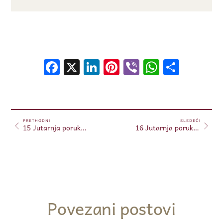
Facebook
X
LinkedIn
Pinterest
Viber
WhatsA
Shar
PRETHODNI
SLEDEĆI
15 Jutarnja poruka 15.06.2024. (Free)
16 Jutarnja poruka 16.06.2024. (Free)
Povezani postovi