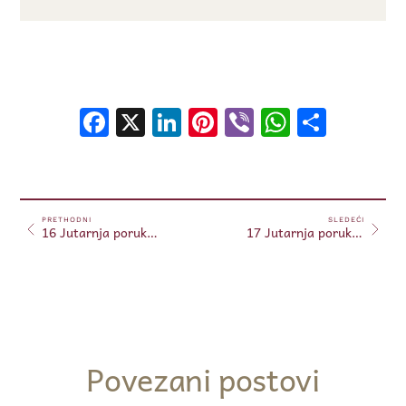
Facebook
X
LinkedIn
Pinterest
Viber
WhatsA
Shar
PRETHODNI
SLEDEĆI
16 Jutarnja poruka 16.04.2024. (Free)
17 Jutarnja poruka 17.04.2024. (Free)
Povezani postovi