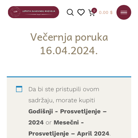
0
0.00
$
Večernja poruka
16.04.2024.
PRETRAGA
Da bi ste pristupili ovom
sadržaju, morate kupiti
Godišnji - Prosvetljenje –
2024
or
Mesečni -
Prosvetljenje – April 2024
.