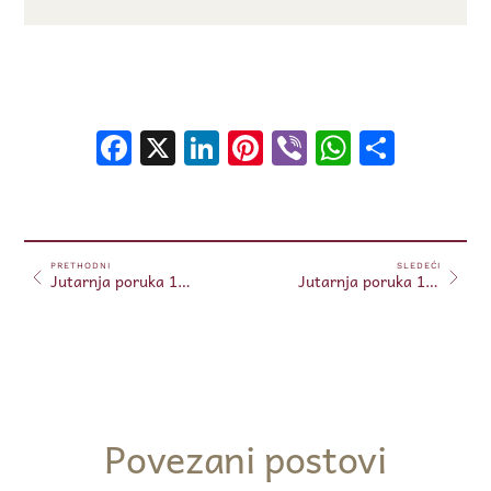
Facebook
X
LinkedIn
Pinterest
Viber
WhatsA
Shar
PRETHODNI
SLEDEĆI
Jutarnja poruka 17.03.2025.
Jutarnja poruka 18.03.2025.
Povezani postovi