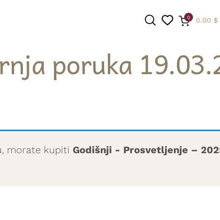
0
0.00
$
rnja poruka 19.03.
PRETRAGA
u, morate kupiti
Godišnji - Prosvetljenje – 20