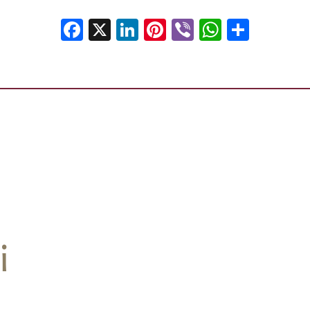
Facebook
X
LinkedIn
Pinterest
Viber
WhatsA
Shar
i