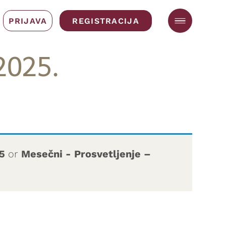
PRIJAVA
REGISTRACIJA
2025.
25
or
Mesečni - Prosvetljenje –