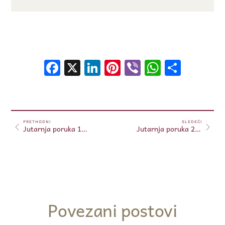
Facebook
X
LinkedIn
Pinterest
Viber
WhatsA
Shar
PRETHODNI
SLEDEĆI
Jutarnja poruka 19.04.2025.
Jutarnja poruka 20.04.2025.
Povezani postovi