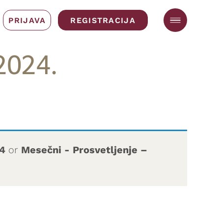
PRIJAVA
REGISTRACIJA
2024.
24
or
Mesečni - Prosvetljenje –