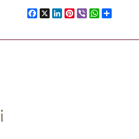
Facebook
X
LinkedIn
Pinterest
Viber
WhatsA
Shar
i