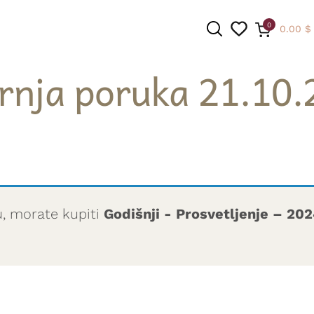
0
0.00
$
rnja poruka 21.10.
PRETRAGA
u, morate kupiti
Godišnji - Prosvetljenje – 20