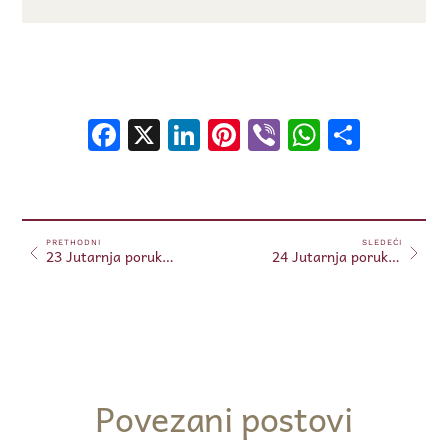
Facebook
X
LinkedIn
Pinterest
Viber
WhatsA
Shar
PRETHODNI
SLEDEĆI
23 Jutarnja poruka 23.01.2024. (Free)
24 Jutarnja poruka 24.01.2024. (Free)
Povezani postovi