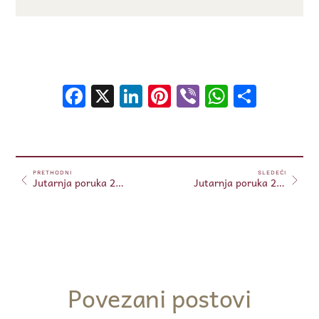
Facebook
X
LinkedIn
Pinterest
Viber
WhatsA
Shar
PRETHODNI
SLEDEĆI
Jutarnja poruka 23.01.2025.
Jutarnja poruka 24.01.2025.
Povezani postovi