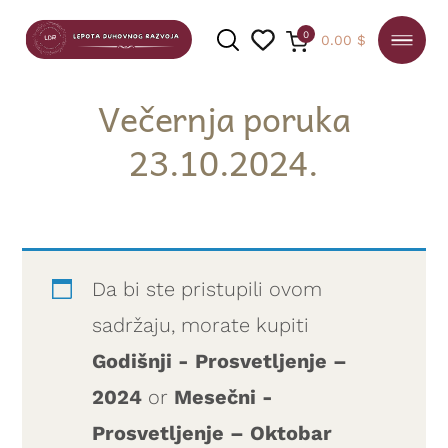
0
0.00
$
Večernja poruka
23.10.2024.
PRETRAGA
Da bi ste pristupili ovom
sadržaju, morate kupiti
Godišnji - Prosvetljenje –
2024
or
Mesečni -
Prosvetljenje – Oktobar