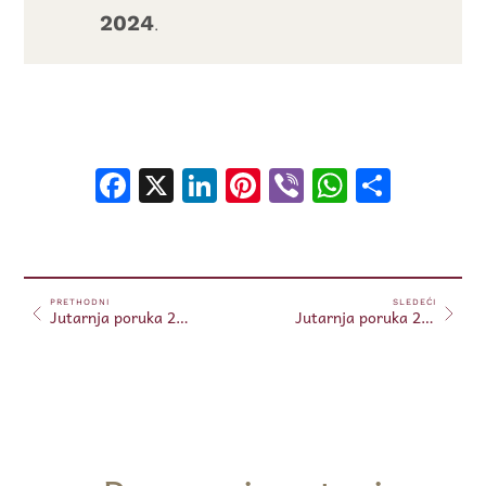
2024
.
Facebook
X
LinkedIn
Pinterest
Viber
WhatsA
Shar
PRETHODNI
SLEDEĆI
Jutarnja poruka 23.10.2024.
Jutarnja poruka 24.10.2024.