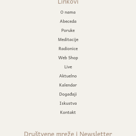
Linkovi
O nama
Abeceda
Poruke
Meditacije
Radionice
Web Shop
Live
Aktuelno
Kalendar
Događaji
Iskustva
Kontakt
Društvene mreže i Newsletter